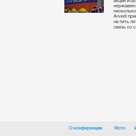
акций итал
нержавеющ
несколько
Arvedi
при
на
пять л
связь со 
О конференции
Фото