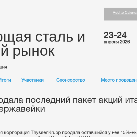
Add to Calend
щая сталь и
23-24
апреля 2026
ий рынок
ция
Итоги
Участники
Спонсорство
Место проведен
одала последний пакет акций ит
нержавейки
ая корпорация
ThyssenKrupp
продала оставшийся у нее 15%-ны