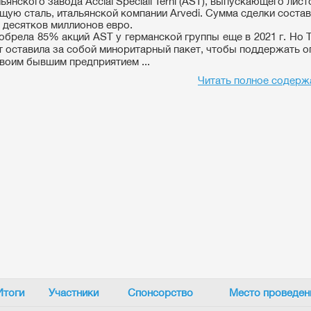
ьянского завода Acciai Speciali Terni (AST), выпускающего лис
ую сталь, итальянской компании
Arvedi.
Сумма сделки состав
 десятков миллионов евро.
обрела 85% акций
AST
у германской группы еще в 2021 г. Но
ет оставила за собой миноритарный пакет, чтобы поддержать 
своим бывшим предприятием ...
Читать полное содерж
Итоги
Участники
Спонсорство
Место проведен