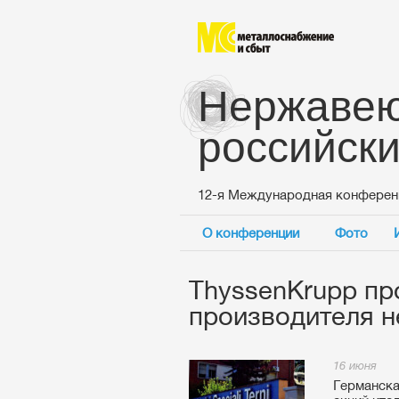
Нержавею
российск
12-я Международная конферен
О конференции
Фото
ThyssenKrupp пр
производителя 
16 июня
Германск