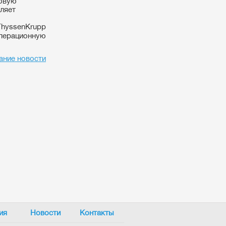
товую
ляет
ThyssenKrupp
операционную
ание новости
ия
Новости
Контакты