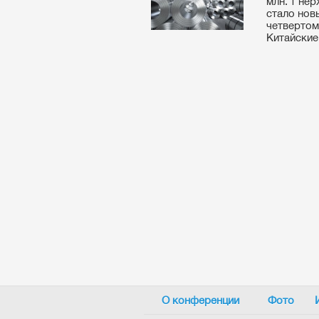
млн. т не
стало нов
четвертом 
Китайские 
О конференции
Фото