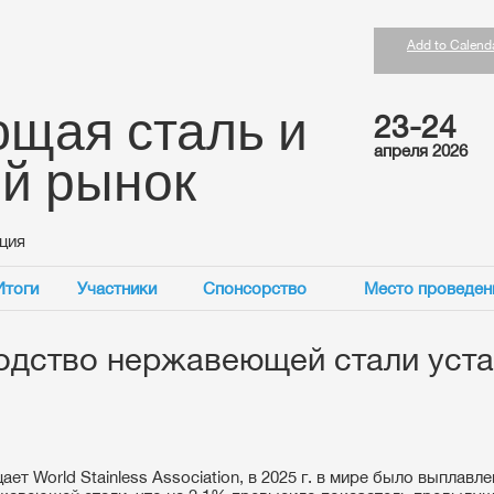
Add to Calend
щая сталь и
23-24
апреля 2026
ий рынок
ция
Итоги
Участники
Спонсорство
Место проведен
одство нержавеющей стали уст
ет World Stainless Association, в 2025 г. в мире было выплавле