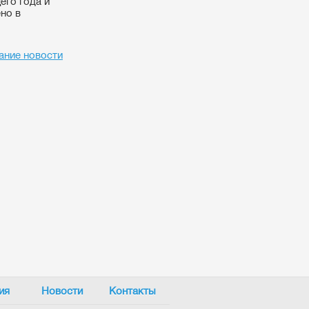
его года и
но в
ание новости
ия
Новости
Контакты