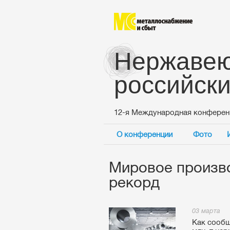
Нержавею
российск
12-я Международная конферен
О конференции
Фото
Мировое произв
рекорд
03 марта
Как сообща