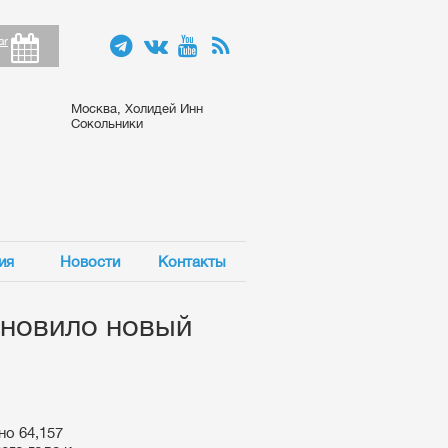
ar
Москва, Холидей Инн
Сокольники
ия
Новости
Контакты
ановило новый
но 64,157