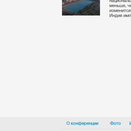
националь
меньше, ч
изменится,
Индия имп
О конференции
Фото