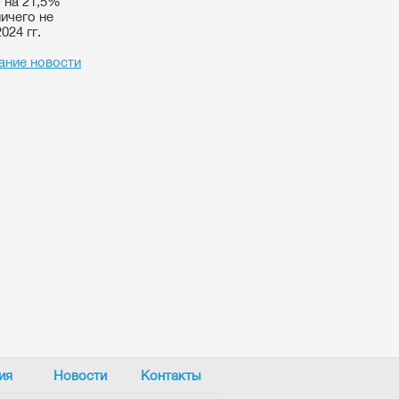
 на 21,5%
ичего не
024 гг.
ание новости
ия
Новости
Контакты