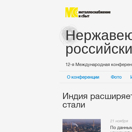
Нержавею
российск
12-я Международная конферен
О конференции
Фото
Индия расширяе
стали
21 ноября
По данным