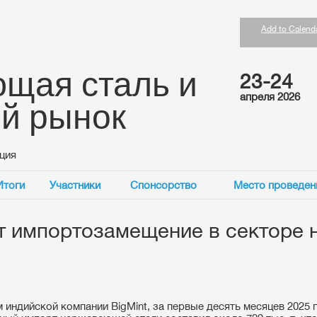
Add to Calend
щая сталь и
23-24
апреля 2026
ий рынок
ция
Итоги
Участники
Спонсорство
Место проведен
т импортозамещение в секторе
 индийской компании BigMint, за первые десять месяцев 2025 г