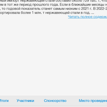
ный импорт нержавеющей стали составил около 729 тыс. т, что
ем в тот же период прошлого года. Если в ближайшие месяцы н
 то годовой показатель станет самым низким с 2021 г. В 2022-2
ортировала более 1 млн. т нержавеющей стали в год. ...
Читать полное содерж
Итоги
Участники
Спонсорство
Место проведен